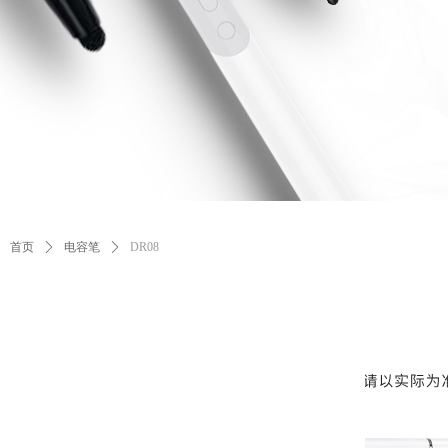
首页
ꄲ
电容笔
ꄲ
DR08